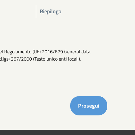
Riepilogo
13 del Regolamento (UE) 2016/679 General data
d.lgs) 267/2000 (Testo unico enti locali).
Completa i ca
Prosegui