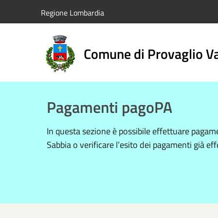
Salta al contenuto principale
Regione Lombardia
Comune di Provaglio Va
Pagamenti pagoPA
In questa sezione è possibile effettuare paga
Sabbia o verificare l’esito dei pagamenti già eff