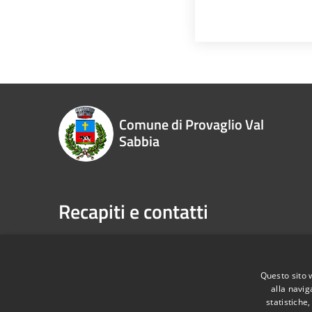
Comune di Provaglio Val
Sabbia
Recapiti e contatti
RSS
Accessibilità
Privacy
Cookie
Mappa de
Questo sito 
alla navig
statistiche