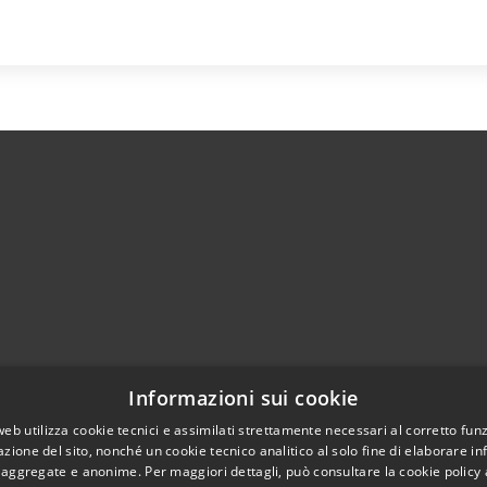
Informazioni sui cookie
l sito
Copyright © 2026 • Comune di 
web utilizza cookie tecnici e assimilati strettamente necessari al corretto fu
azione del sito, nonché un cookie tecnico analitico al solo fine di elaborare i
, aggregate e anonime. Per maggiori dettagli, può consultare la cookie policy