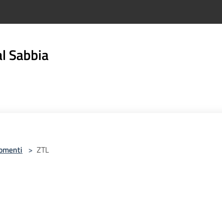
l Sabbia
omenti
>
ZTL