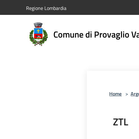
Salta al contenuto principale
Regione Lombardia
Comune di Provaglio Va
Home
>
Arg
ZTL