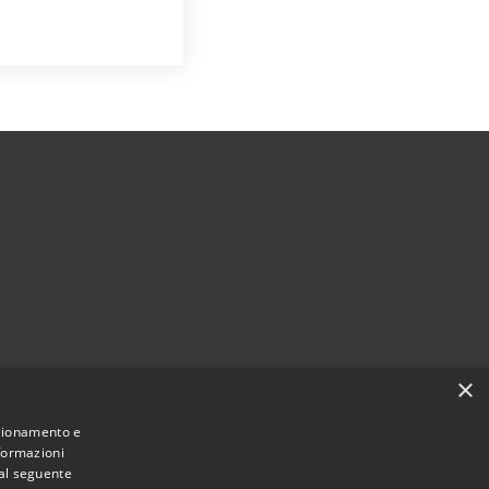
×
Municipium
Accesso
Provaglio Val Sabbia • Powered by
•
nzionamento e
nformazioni
redazione
 al seguente