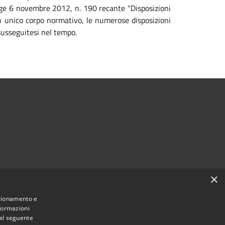
legge 6 novembre 2012, n. 190 recante "Disposizioni
 un unico corpo normativo, le numerose disposizioni
susseguitesi nel tempo.
×
nzionamento e
nformazioni
Municipium
Accesso
Provaglio Val Sabbia • Powered by
•
 al seguente