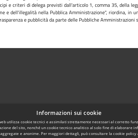
ipi e criteri di delega previsti dall'articolo 1, comma 35, della 
ne e dell'illegalità nella Pubblica Amministrazione", riordina, in
, trasparenza e pubblicità da parte delle Pubbliche Amministrazioni 
Informazioni sui cookie
web utilizza cookie tecnici e assimilati strettamente necessari al corretto fu
azione del sito, nonché un cookie tecnico analitico al solo fine di elaborare i
l sito
Copyright © 2026 • Comune di 
, aggregate e anonime. Per maggiori dettagli, può consultare la cookie policy